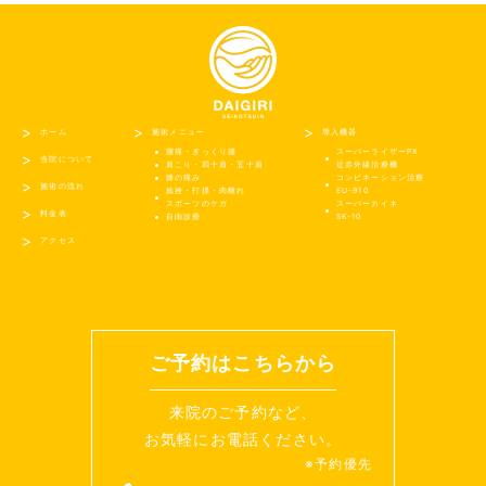
ホーム
施術メニュー
導入機器
腰痛・ぎっくり腰
スーパーライザーPX
当院について
肩こり・四十肩・五十肩
近赤外線治療機
膝の痛み
コンビネーション治療
施術の流れ
捻挫・打撲・肉離れ
EU-910
スポーツのケガ
スーパーカイネ
料金表
自由診療
SK-10
アクセス
ご予約はこちらから
来院のご予約など、
お気軽にお電話ください。
※予約優先