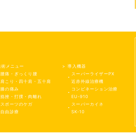
施術メニュー
導入機器
腰痛・ぎっくり腰
スーパーライザーPX
肩こり・四十肩・五十肩
近赤外線治療機
膝の痛み
コンビネーション治療
捻挫・打撲・肉離れ
EU-910
スポーツのケガ
スーパーカイネ
自由診療
SK-10