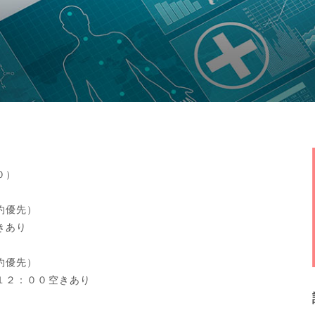
０）
約優先）
きあり
約優先）
１２：００空きあり