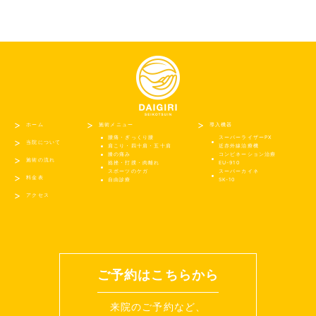
ホーム
施術メニュー
導入機器
腰痛・ぎっくり腰
スーパーライザーPX
当院について
肩こり・四十肩・五十肩
近赤外線治療機
膝の痛み
コンビネーション治療
施術の流れ
捻挫・打撲・肉離れ
EU-910
スポーツのケガ
スーパーカイネ
料金表
自由診療
SK-10
アクセス
ご予約はこちらから
来院のご予約など、