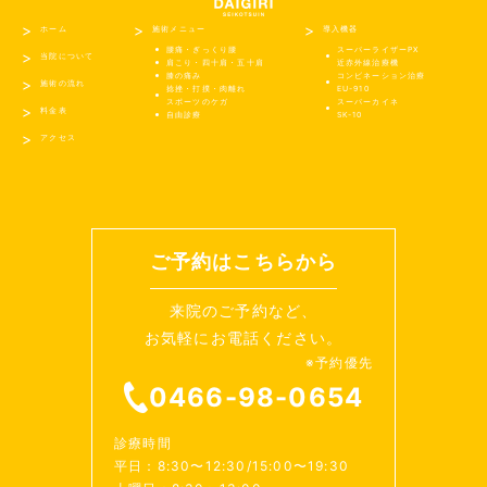
ホーム
施術メニュー
導入機器
腰痛・ぎっくり腰
スーパーライザーPX
当院について
肩こり・四十肩・五十肩
近赤外線治療機
膝の痛み
コンビネーション治療
施術の流れ
捻挫・打撲・肉離れ
EU-910
スポーツのケガ
スーパーカイネ
料金表
自由診療
SK-10
アクセス
ご予約はこちらから
来院のご予約など、
お気軽にお電話ください。
※予約優先
0466-98-0654
診療時間
平日：8:30〜12:30/15:00〜19:30